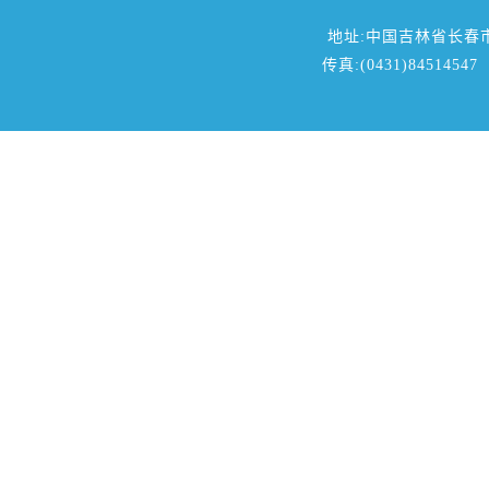
地址:中国吉林省长春
传真:(0431)84514547 邮