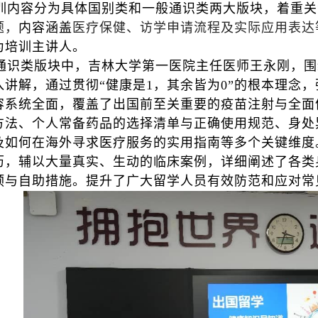
训内容分为具体国别类和一般通识类两大版块，着重关
题，
内容涵盖
医疗保健、访学申请流程及实际应用表达
为培训主讲人。
通识类版块中，吉林大学第一医院主任医师王永刚，围
入讲解，通过贯彻“健康是1，其余皆为0”的根本理念
容系统全面，覆盖了出国前至关重要的疫苗注射与全面
方法、个人常备药品的选择清单与正确使用规范、身处
及如何在海外寻求医疗服务的实用指南等多个关键维度
历，辅以大量真实、生动的临床案例，详细阐述了各类
预与自助措施。提升了广大留学人员有效防范和应对常