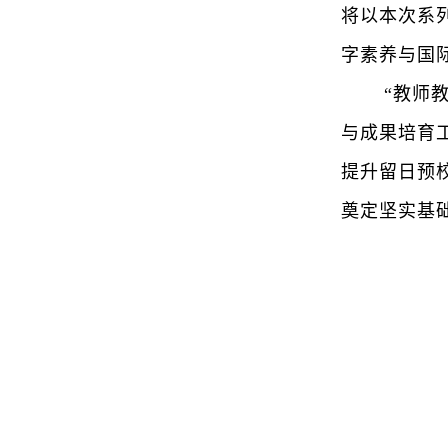
将以本次系
字素养与国
“教师
与成果培育
提升留日预
奠定坚实基