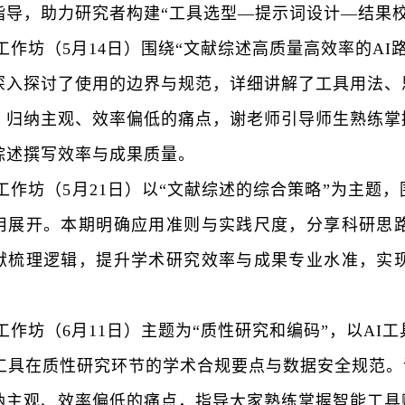
指导，助力研究者构建
“
工具选型
—提示词设计—结果
工作坊
（
5月14日
）
围绕
“
文献综述高质量高效率的
AI
深入探讨了使用的边界与规范，详细讲解了工具用法、
、归纳主观、效率偏低的痛点，谢老师引导师生熟练掌
综述撰写效率与成果质量。
工作坊
（
5月21日
）
以
“
文献综述的综合策略
”
为主题，
用
展开
。本期明确应用准则与实践尺度，分享科研思
献梳理逻辑，提升学术研究效率与成果专业水准，实
工作坊
（
6月11日
）
主题为
“
质性研究和编码
”，
以
AI
I工具在质性研究环节的学术合规要点与数据安全规范
纳主观、效率偏低的痛点，指导
大家
熟练掌握智能工具