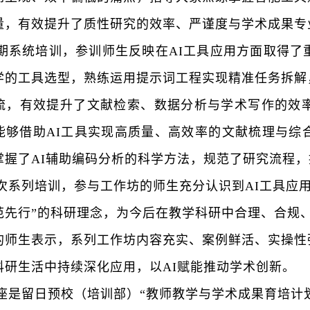
量，有效提升了质性研究的效率、严谨度与学术成果专
期系统培训，
参训师生反映
在
AI工具应用方面取得了
学的工具选型，熟练运用提示词工程实现精准任务拆解
流，有效提升了文献检索、数据分析与学术写作的效
能够借助
AI工具实现高质量、高效率的文献梳理与综
掌握了AI辅助编码分析的科学方法，规范了研究流程
次系列培训，
参与工作坊的师生充分
认识到
AI工具应
范先行
”
的科研理念，为今后在教学科研中合理、合规
的
师生表示，系列工作坊内容充实、案例鲜活、实操性
科研生活中持续深化应用，以
AI赋能推动学术创新。
座是留日预校（培训部）
“教师教学与学术成果育培计