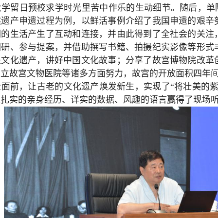
学留日预校求学时光里苦中作乐的生动细节。随后，单院
然遗产申遗过程为例，以鲜活事例介绍了我国申遗的艰辛
们的生活产生了互动和连接，并由此得到了全社会的关注
调研、参与提案，并借助撰写书籍、拍摄纪实影像等形式
处文化遗产，讲好中国文化故事；分享了故宫博物院改革
立故宫文物医院等诸多方面努力，故宫的开放面积四年间从
众面前，让古老的文化遗产焕发新生，实现了“将壮美的紫
长扎实的亲身经历、详实的数据、风趣的语言赢得了现场