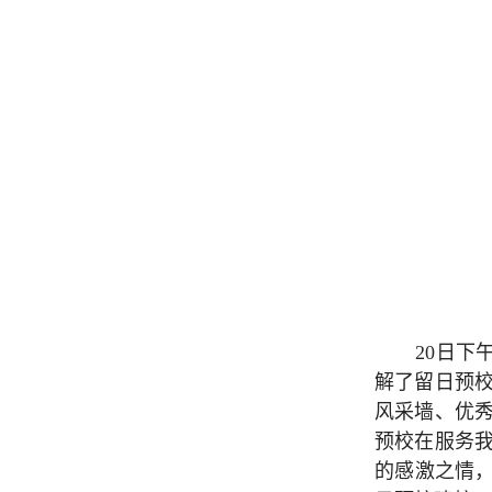
20日
解了留日预
风采墙、优
预校在服务
的感激之情