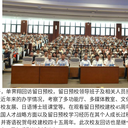
下午，单霁翔回访留日预校，留日预校领导班子及相关人
校近年来的办学情况，考察了多功能厅、多媒体教室、文
秀校友展、日语博士班课堂等。在观看留日预校建校45周
我国人才战略方面以及留日预校学习经历在其个人成长过
，并寄语祝贺母校建校四十五周年。此次校友回访也是继“