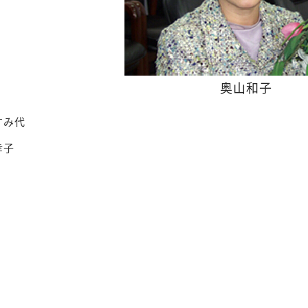
奥山和子
すみ代
幸子