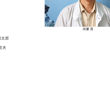
间瀬 茂
阳太郎
信夫