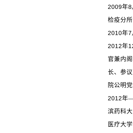
2
009
年
8
检疫分所
2
010
年
7
2
012
年
1
官兼内阁
长、参议
院公明党
2
012
年
滨药科大
医疗大学