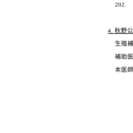
202.
4.
秋野
生殖
補助
本医