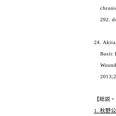
chroni
292. d
24.
Akita
Basic 
Wound
2013;2
【総説・
1.
秋野