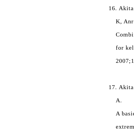
16.
Akita
K, Anr
Combin
for ke
2007;1
17.
Akita
A.
A basi
extrem