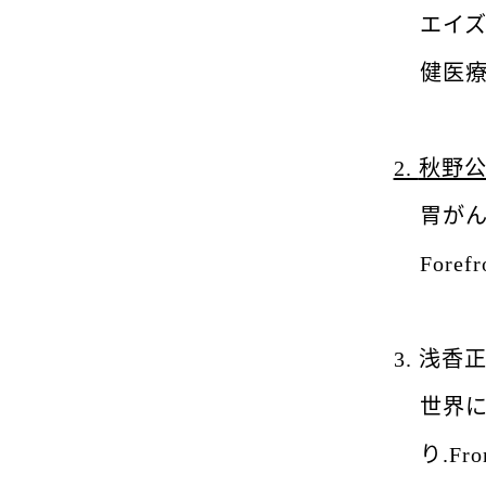
エイ
健医
2.
秋野
胃が
Forefr
3.
浅香
世界
り
.
Fro