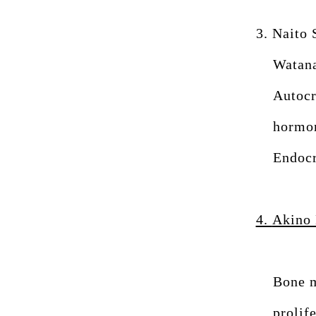
3.
Naito 
Watana
Autocr
hormon
Endocr
4.
Akino
Bone m
prolif