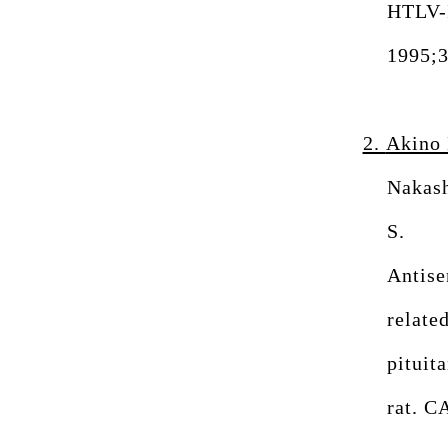
HTLV-I
1995;
2.
Akino
Nakash
S.
Antis
relate
pituit
rat. 