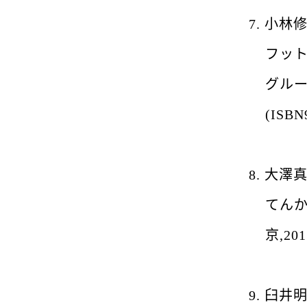
7.
小林
フッ
グルー
(ISBN
8.
大澤
てん
京
,201
9.
臼井