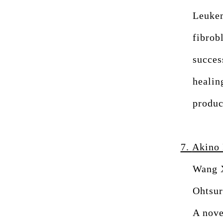
Leukem
fibrob
succes
healin
produc
7.
Akino
Wang X
Ohtsur
A nove