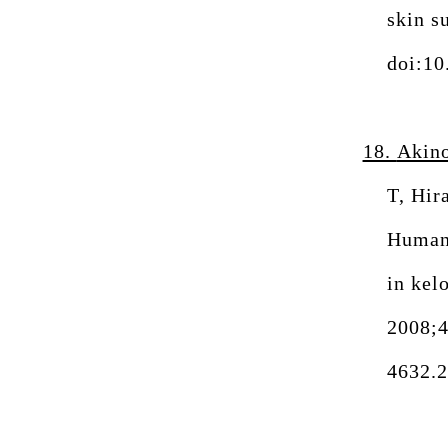
skin s
doi:10
18.
Akin
T, Hir
Human 
in kel
2008;4
4632.2