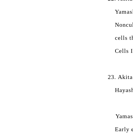
Yamash
Noncul
cells 
Cells 
23.
Akita
Hayash
Yamas
Early 