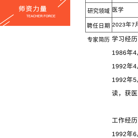
医学
研究领域
2
023
年
7
聘任日期
学习经历
专家简历
1
986
年
4
1
992
年
4
1
992
年
5
读，获医
工作经历
1
992
年
6