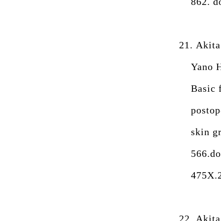
862. d
21.
Akita
Yano H
Basic 
postop
skin g
566.do
475X.2
22.
Akita