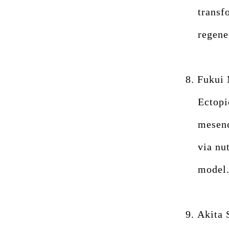
transf
regene
8.
Fukui 
Ectopi
mesenc
via nut
model.
9.
Akita 