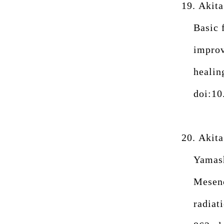
19.
Akita
Basic 
improv
healin
doi:10
20.
Akita
Yamash
Mesenc
radiat