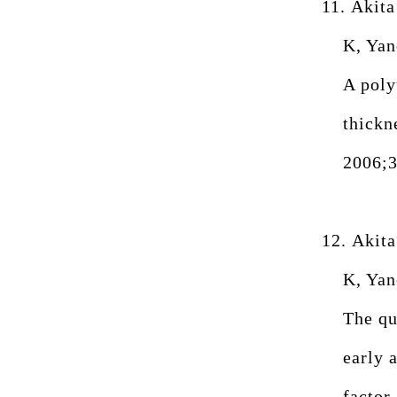
11.
Akita
K, Yan
A poly
thickn
2006;3
12.
Akita
K, Yan
The qu
early 
factor