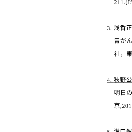
211.(
3.
浅香
胃が
社，
4.
秋野
明日
京,201
5.
溝口