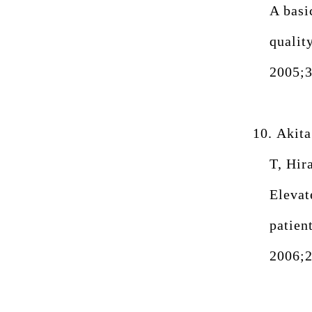
A basi
qualit
2005;3
10.
Akita
T, Hir
Elevat
patien
2006;2