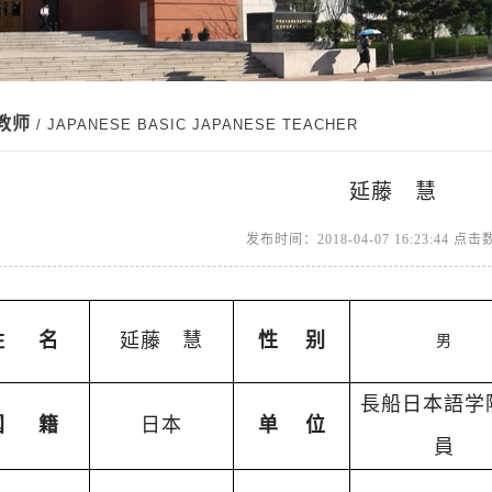
教师
/ JAPANESE BASIC JAPANESE TEACHER
延藤 慧
发布时间：2018-04-07 16:23:44 点
姓
名
延藤 慧
性
别
男
長船日本語学
国
籍
日本
单
位
員