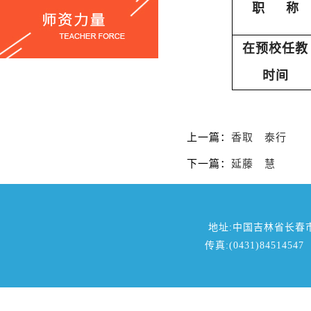
职
称
在预校
任教
时间
上一篇：
香取 泰行
下一篇：
延藤 慧
地址:中国吉林省长春
传真:(0431)84514547 邮