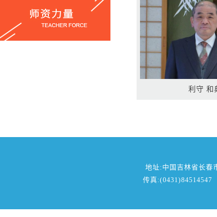
利守 和
地址:中国吉林省长春
传真:(0431)84514547 邮